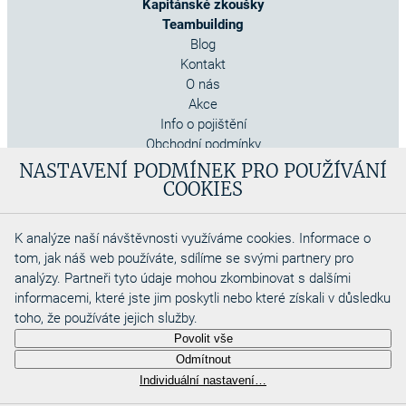
Kapitánské zkoušky
Teambuilding
Blog
Kontakt
O nás
Akce
Info o pojištění
Obchodní podmínky
Cookies
NASTAVENÍ PODMÍNEK PRO POUŽÍVÁNÍ
COOKIES
K analýze naší návštěvnosti využíváme cookies. Informace o
tom, jak náš web používáte, sdílíme se svými partnery pro
analýzy. Partneři tyto údaje mohou zkombinovat s dalšími
informacemi, které jste jim poskytli nebo které získali v důsledku
toho, že používáte jejich služby.
Copyright 2026
Povolit vše
Aquadino s.r.o
Odmítnout
Webdesigned by
Individuální nastavení…