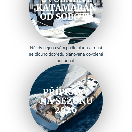
KATAMARÁN
OD SOBOTY
Někdy nejdou věci podle plánu a musí
se dlouho dopředu plánovaná dovolená
posunout.
PŘÍPRAVY
NA SEZONU
2026