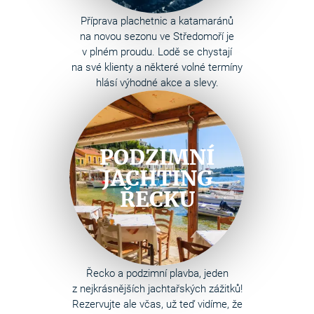
Příprava plachetnic a katamaránů
na novou sezonu ve Středomoří je
v plném proudu. Lodě se chystají
na své klienty a některé volné termíny
hlásí výhodné akce a slevy.
PODZIMNÍ
JACHTING
ŘECKU
Řecko a podzimní plavba, jeden
z nejkrásnějších jachtařských zážitků!
Rezervujte ale včas, už teď vidíme, že