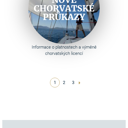
CHORVATSKÉ
PRŮKAZY
Informace o platnostech a výměně
chorvatských licencí
1
2
3