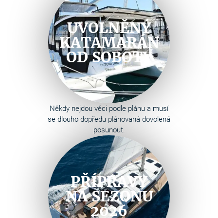
UVOLNĚNÝ
KATAMARÁN
OD SOBOTY
Někdy nejdou věci podle plánu a musí
se dlouho dopředu plánovaná dovolená
posunout.
PŘÍPRAVY
NA SEZONU
2026