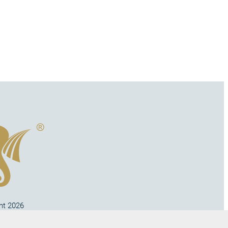
ht 2026
no s.r.o