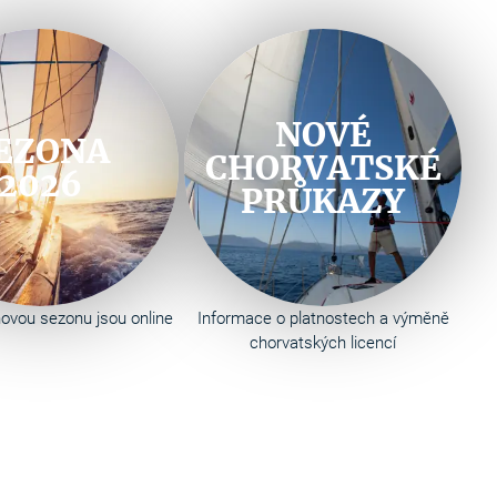
NOVÉ
EZONA
CHORVATSKÉ
2026
PRŮKAZY
ovou sezonu jsou online
Informace o platnostech a výměně
chorvatských licencí