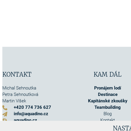
KONTAKT
KAM DÁL
Michal Sehnoutka
Pronájem lodí
Petra Sehnoutková
Destinace
Martin Víšek
Kapitánské zkoušky
+420 774 736 627
Teambuilding
info@aquadino.cz
Blog
aquadino.cz
Kontakt
Kontaktní formulář
O nás
NAST