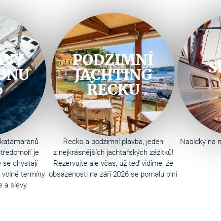
AVY
PODZIMNÍ
S
ONU
JACHTING
6
ŘECKU
a katamaránů
Řecko a podzimní plavba, jeden
Nabídky na n
tředomoří je
z nejkrásnějších jachtařských zážitků!
 se chystají
Rezervujte ale včas, už teď vidíme, že
é volné termíny
obsazenosti na září 2026 se pomalu plní
 a slevy.