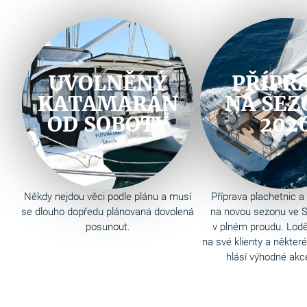
UVOLNĚNÝ
PŘÍPR
KATAMARÁN
NA SEZ
OD SOBOTY
202
Někdy nejdou věci podle plánu a musí
Příprava plachetnic 
se dlouho dopředu plánovaná dovolená
na novou sezonu ve S
posunout.
v plném proudu. Lodě
na své klienty a někter
hlásí výhodné akce