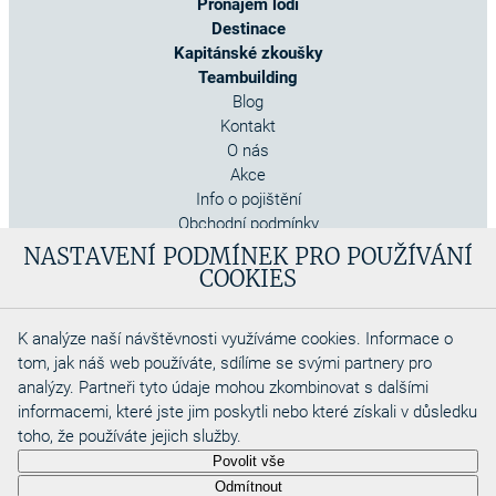
Pronájem lodí
Destinace
Kapitánské zkoušky
Teambuilding
Blog
Kontakt
O nás
Akce
Info o pojištění
Obchodní podmínky
Cookies
NASTAVENÍ PODMÍNEK PRO POUŽÍVÁNÍ
COOKIES
K analýze naší návštěvnosti využíváme cookies. Informace o
tom, jak náš web používáte, sdílíme se svými partnery pro
analýzy. Partneři tyto údaje mohou zkombinovat s dalšími
informacemi, které jste jim poskytli nebo které získali v důsledku
toho, že používáte jejich služby.
Copyright 2026
Povolit vše
Aquadino s.r.o
Odmítnout
Webdesigned by