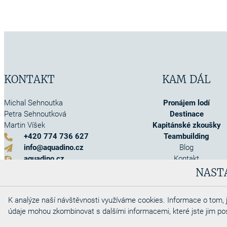
KONTAKT
KAM DÁL
Michal Sehnoutka
Pronájem lodí
Petra Sehnoutková
Destinace
Martin Víšek
Kapitánské zkoušky
+420 774 736 627
Teambuilding
info@aquadino.cz
Blog
aquadino.cz
Kontakt
Kontaktní formulář
O nás
NAST
Akce
Info o pojištění
K analýze naší návštěvnosti využíváme cookies. Informace o tom, j
Obchodní podmínky
údaje mohou zkombinovat s dalšími informacemi, které jste jim posky
Cookies