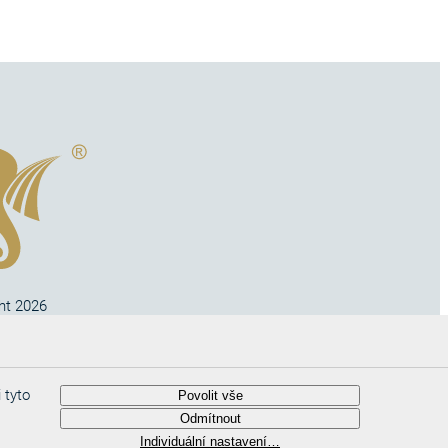
ht 2026
no s.r.o
 tyto
Povolit vše
Odmítnout
Individuální nastavení…