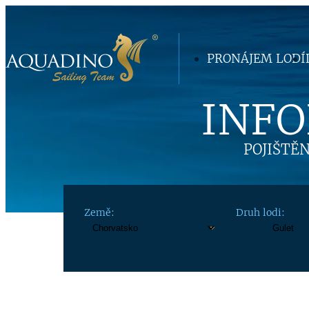
PRONÁJEM LODÍ
INFO
POJIŠTĚ
Země:
Druh lodi: