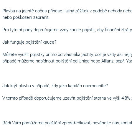
Plavba na jachtě občas přinese i silný zážítek v podobě nehody nebo 
nebo poškození zabránit.
Pro tyto případy dopručujeme vždy kauce pojistit, aby finanční ztrát
Jak funguje pojištění kauce?
Můžete využít pojistky přímo od vlastníka jachty, což je vždy asi nej
případě můžeme nabídnout pojištění od Uniqa nebo Allianz, popř. Yac
Jak krýt plavbu v případě, kdy jako kapitán onemocníte?
V tomto případě doporučujeme uzavřít pojištění storna ve výši 4,8% 
Rádi Vám pomůžeme pojištění zprostředkovat, neváhejte nás kontak