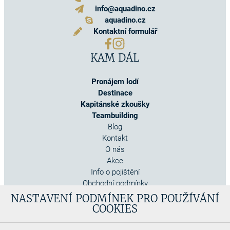
info@aquadino.cz
aquadino.cz
Kontaktní formulář
KAM DÁL
Pronájem lodí
Destinace
Kapitánské zkoušky
Teambuilding
Blog
Kontakt
O nás
Akce
Info o pojištění
Obchodní podmínky
Cookies
NASTAVENÍ PODMÍNEK PRO POUŽÍVÁNÍ
COOKIES