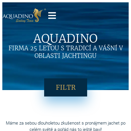
AQUADINO
FIRMA 25 LETOU S TRADICÍ A VÁŠNÍ V
OBLASTI JACHTINGU
FILTR
Máme za sebou dlouholetou zkušenost s pronájmem jachet po
celém světě a pořád nás to ještě baví!