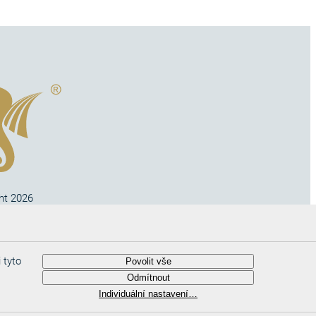
ht 2026
no s.r.o
 tyto
Povolit vše
Odmítnout
Individuální nastavení…