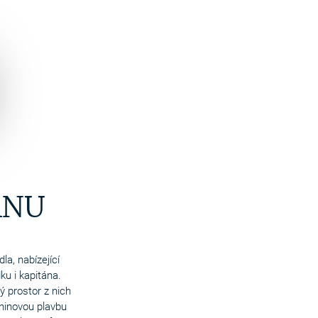
ÁNU
la, nabízející
u i kapitána.
 prostor z nich
dninovou plavbu