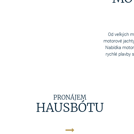
Od velkých m
motorové jachty
Nabídka motoro
rychlé plavby 
PRONÁJEM
HAUSBÓTU