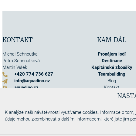
KONTAKT
KAM DÁL
Michal Sehnoutka
Pronájem lodí
Petra Sehnoutková
Destinace
Martin Víšek
Kapitánské zkoušky
+420 774 736 627
Teambuilding
info@aquadino.cz
Blog
aquadino.cz
Kontakt
Kontaktní formulář
O nás
NAST
Akce
Info o pojištění
K analýze naší návštěvnosti využíváme cookies. Informace o tom, j
Obchodní podmínky
údaje mohou zkombinovat s dalšími informacemi, které jste jim posky
Cookies