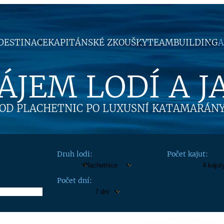
DESTINACE
KAPITÁNSKÉ ZKOUŠKY
TEAMBUILDING
A
ÁJEM LODÍ A J
OD PLACHETNIC PO LUXUSNÍ KATAMARÁN
Druh lodi:
Počet kajut:
Počet dní: