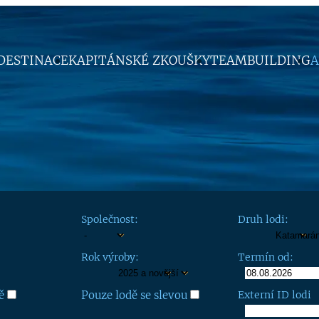
DESTINACE
KAPITÁNSKÉ ZKOUŠKY
TEAMBUILDING
A
Společnost:
Druh lodi:
Rok výroby:
Termín od:
ě
Pouze lodě se slevou
Externí ID lodi