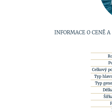
INFORMACE O CENĚ A
R
P
Celkový po
Typ hlavn
Typ geno
Délk
Šířk