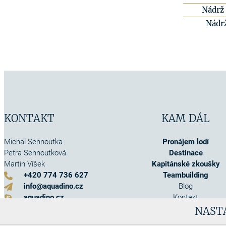
Nádrž 
Nádr
KONTAKT
KAM DÁL
Michal Sehnoutka
Pronájem lodí
Petra Sehnoutková
Destinace
Martin Víšek
Kapitánské zkoušky
+420 774 736 627
Teambuilding
info@aquadino.cz
Blog
aquadino.cz
Kontakt
Kontaktní formulář
O nás
NAST
Akce