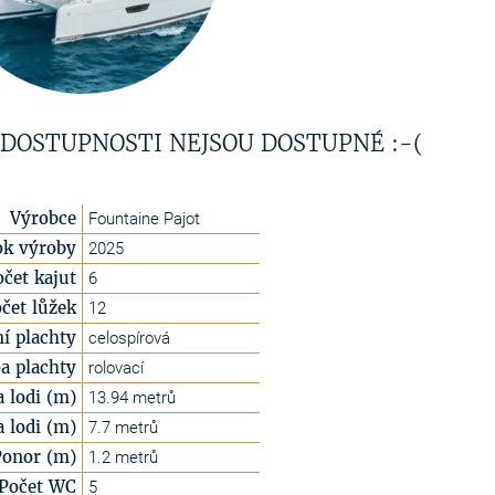
 DOSTUPNOSTI NEJSOU DOSTUPNÉ :-(
Výrobce
Fountaine Pajot
ok výroby
2025
očet kajut
6
čet lůžek
12
í plachty
celospírová
a plachty
rolovací
a lodi (m)
13.94 metrů
a lodi (m)
7.7 metrů
Ponor (m)
1.2 metrů
Počet WC
5