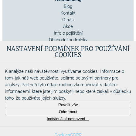
Blog
Kontakt
O nás
Akce
Info o pojištění
Obchodní podmínky
Cookies
NASTAVENÍ PODMÍNEK PRO POUŽÍVÁNÍ
COOKIES
K analýze naší návštěvnosti využíváme cookies. Informace o
tom, jak náš web používáte, sdílíme se svými partnery pro
analýzy. Partneři tyto údaje mohou zkombinovat s dalšími
informacemi, které jste jim poskytli nebo které získali v důsledku
toho, že používáte jejich služby.
Copyright 2026
Povolit vše
Aquadino s.r.o
Odmítnout
Webdesigned by
Individuální nastavení…
Cookies
GDPR