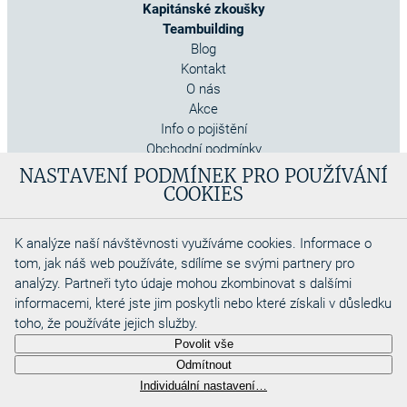
Kapitánské zkoušky
Teambuilding
Blog
Kontakt
O nás
Akce
Info o pojištění
Obchodní podmínky
Cookies
NASTAVENÍ PODMÍNEK PRO POUŽÍVÁNÍ
COOKIES
K analýze naší návštěvnosti využíváme cookies. Informace o
tom, jak náš web používáte, sdílíme se svými partnery pro
analýzy. Partneři tyto údaje mohou zkombinovat s dalšími
informacemi, které jste jim poskytli nebo které získali v důsledku
toho, že používáte jejich služby.
Copyright 2026
Povolit vše
Aquadino s.r.o
Odmítnout
Webdesigned by
Individuální nastavení…