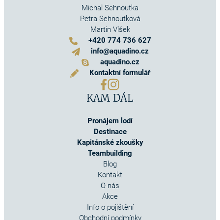
Michal Sehnoutka
Petra Sehnoutková
Martin Víšek
+420 774 736 627
info@aquadino.cz
aquadino.cz
Kontaktní formulář
KAM DÁL
Pronájem lodí
Destinace
Kapitánské zkoušky
Teambuilding
Blog
Kontakt
O nás
Akce
Info o pojištění
Obchodní podmínky