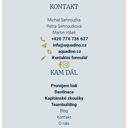
KONTAKT
Michal Sehnoutka
Petra Sehnoutková
Martin Víšek
+420 774 736 627
info@aquadino.cz
aquadino.cz
Kontaktní formulář
KAM DÁL
Pronájem lodí
Destinace
Kapitánské zkoušky
Teambuilding
Blog
Kontakt
O nás