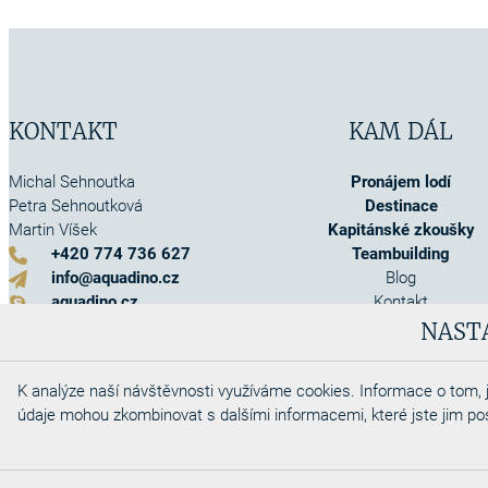
KONTAKT
KAM DÁL
Michal Sehnoutka
Pronájem lodí
Petra Sehnoutková
Destinace
Martin Víšek
Kapitánské zkoušky
+420 774 736 627
Teambuilding
info@aquadino.cz
Blog
aquadino.cz
Kontakt
Kontaktní formulář
O nás
NAST
Akce
Info o pojištění
K analýze naší návštěvnosti využíváme cookies. Informace o tom, j
Obchodní podmínky
údaje mohou zkombinovat s dalšími informacemi, které jste jim posky
Cookies