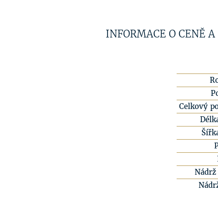
INFORMACE O CENĚ A
R
P
Celkový po
Délk
Šířk
Nádrž 
Nádr