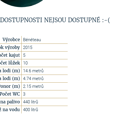
 DOSTUPNOSTI NEJSOU DOSTUPNÉ :-(
Výrobce
Bénéteau
ok výroby
2015
očet kajut
5
čet lůžek
10
a lodi (m)
14.6 metrů
a lodi (m)
4.74 metrů
Ponor (m)
2.15 metrů
Počet WC
3
na palivo
440 litrů
ž na vodu
400 litrů