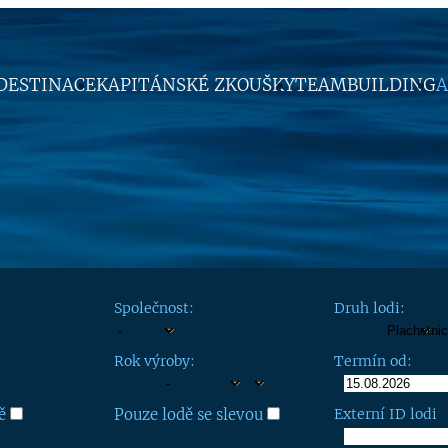
DESTINACE
KAPITÁNSKÉ ZKOUŠKY
TEAMBUILDING
A
Společnost:
Druh lodi:
Rok výroby:
Termín od:
ě
Pouze lodě se slevou
Externí ID lodi