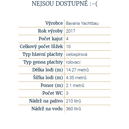
NEJSOU DOSTUPNÉ :-(
Výrobce
Bavaria Yachtbau
Rok výroby
2017
Počet kajut
4
Celkový počet lůžek
10
Typ hlavní plachty
celospírová
Typ genoa plachty
rolovací
Délka lodi (m)
14.27 metrů
Šířka lodi (m)
4.35 metrů
Ponor (m)
2.1 metrů
Počet WC
3
Nádrž na palivo
210 litrů
Nádrž na vodu
360 litrů