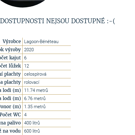
 DOSTUPNOSTI NEJSOU DOSTUPNÉ :-(
Výrobce
Lagoon-Bénéteau
ok výroby
2020
očet kajut
6
čet lůžek
12
í plachty
celospírová
a plachty
rolovací
a lodi (m)
11.74 metrů
a lodi (m)
6.76 metrů
Ponor (m)
1.35 metrů
Počet WC
4
na palivo
400 litrů
ž na vodu
600 litrů