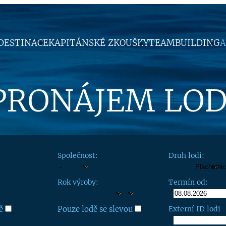
DESTINACE
KAPITÁNSKÉ ZKOUŠKY
TEAMBUILDING
A
PRONÁJEM LOD
Společnost:
Druh lodi:
Rok výroby:
Termín od:
ě
Pouze lodě se slevou
Externí ID lodi