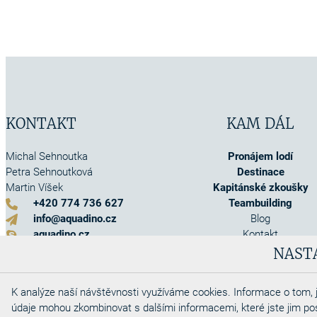
KONTAKT
KAM DÁL
Michal Sehnoutka
Pronájem lodí
Petra Sehnoutková
Destinace
Martin Víšek
Kapitánské zkoušky
+420 774 736 627
Teambuilding
info@aquadino.cz
Blog
aquadino.cz
Kontakt
Kontaktní formulář
O nás
NAST
Akce
Info o pojištění
K analýze naší návštěvnosti využíváme cookies. Informace o tom, j
Obchodní podmínky
údaje mohou zkombinovat s dalšími informacemi, které jste jim posky
Cookies