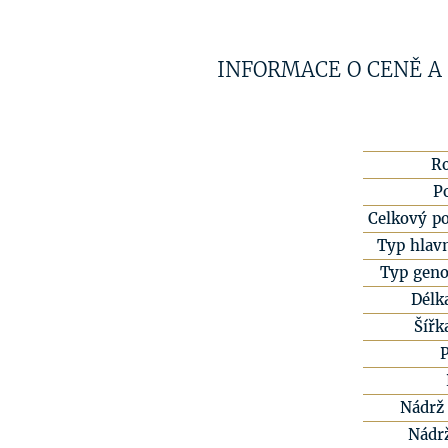
INFORMACE O CENĚ A
R
P
Celkový po
Typ hlavn
Typ geno
Délk
Šířk
Nádrž 
Nádr