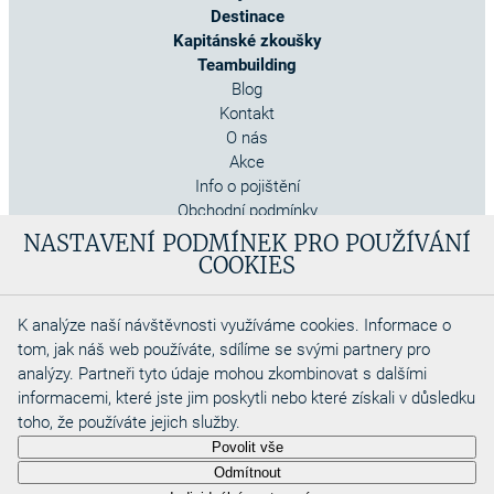
Destinace
Kapitánské zkoušky
Teambuilding
Blog
Kontakt
O nás
Akce
Info o pojištění
Obchodní podmínky
Cookies
NASTAVENÍ PODMÍNEK PRO POUŽÍVÁNÍ
COOKIES
K analýze naší návštěvnosti využíváme cookies. Informace o
tom, jak náš web používáte, sdílíme se svými partnery pro
analýzy. Partneři tyto údaje mohou zkombinovat s dalšími
informacemi, které jste jim poskytli nebo které získali v důsledku
toho, že používáte jejich služby.
Copyright 2026
Povolit vše
Aquadino s.r.o
Odmítnout
Webdesigned by