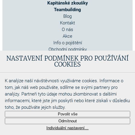
Kapitánské zkoušky
Teambuilding
Blog
Kontakt
O nás
Akce
Info o pojištění
Obchodní podmínky
Cookies
NASTAVENÍ PODMÍNEK PRO POUŽÍVÁNÍ
COOKIES
K analýze naší návštěvnosti využíváme cookies. Informace o
tom, jak náš web používáte, sdílíme se svými partnery pro
analýzy. Partneři tyto údaje mohou zkombinovat s dalšími
informacemi, které jste jim poskytli nebo které získali v důsledku
toho, že používáte jejich služby.
Copyright 2026
Povolit vše
Aquadino s.r.o
Odmítnout
Webdesigned by
Individuální nastavení…