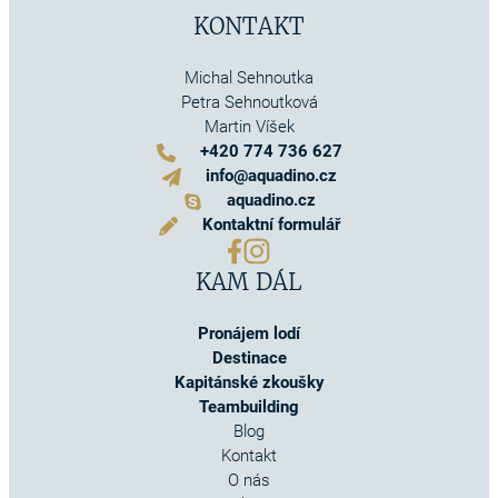
KONTAKT
Michal Sehnoutka
Petra Sehnoutková
Martin Víšek
+420 774 736 627
info@aquadino.cz
aquadino.cz
Kontaktní formulář
KAM DÁL
Pronájem lodí
Destinace
Kapitánské zkoušky
Teambuilding
Blog
Kontakt
O nás