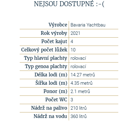
NEJSOU DOSTUPNÉ :-(
Výrobce
Bavaria Yachtbau
Rok výroby
2021
Počet kajut
4
Celkový počet lůžek
10
Typ hlavní plachty
rolovací
Typ genoa plachty
rolovací
Délka lodi (m)
14.27 metrů
Šířka lodi (m)
4.35 metrů
Ponor (m)
2.1 metrů
Počet WC
3
Nádrž na palivo
210 litrů
Nádrž na vodu
360 litrů