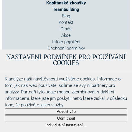
Kapitánské zkoušky
Teambuilding
Blog
Kontakt
O nás
Akce
Info o pojištění
Obchodní podmínky
Cookies
NASTAVENÍ PODMÍNEK PRO POUŽÍVÁNÍ
COOKIES
K analýze naší návštěvnosti využíváme cookies. Informace o
tom, jak náš web používáte, sdílíme se svými partnery pro
analýzy. Partneři tyto údaje mohou zkombinovat s dalšími
informacemi, které jste jim poskytli nebo které získali v důsledku
toho, že používáte jejich služby.
Copyright 2026
Povolit vše
Aquadino s.r.o
Odmítnout
Webdesigned by
Individuální nastavení…