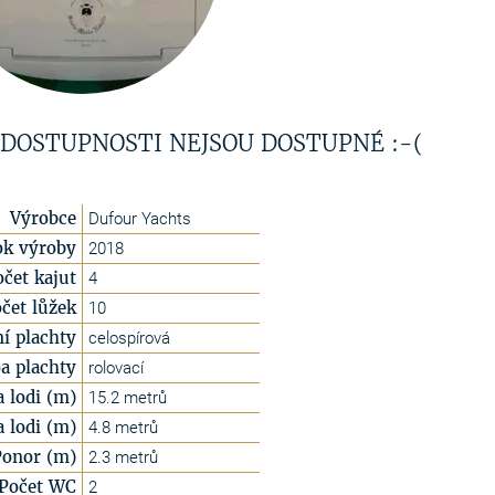
 DOSTUPNOSTI NEJSOU DOSTUPNÉ :-(
Výrobce
Dufour Yachts
ok výroby
2018
očet kajut
4
čet lůžek
10
í plachty
celospírová
a plachty
rolovací
a lodi (m)
15.2 metrů
a lodi (m)
4.8 metrů
Ponor (m)
2.3 metrů
Počet WC
2