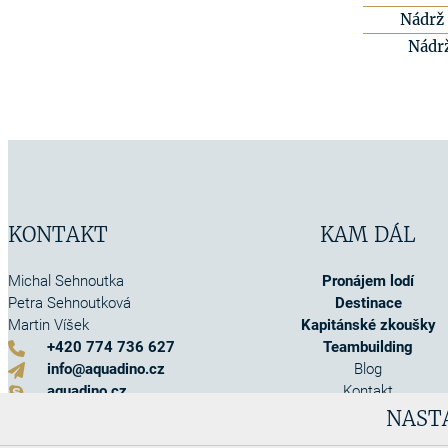
Nádrž 
Nádr
KONTAKT
KAM DÁL
Michal Sehnoutka
Pronájem lodí
Petra Sehnoutková
Destinace
Martin Víšek
Kapitánské zkoušky
+420 774 736 627
Teambuilding
info@aquadino.cz
Blog
aquadino.cz
Kontakt
Kontaktní formulář
O nás
NAST
Akce