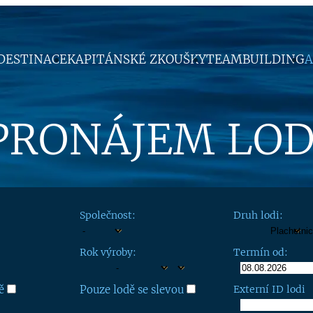
DESTINACE
KAPITÁNSKÉ ZKOUŠKY
TEAMBUILDING
A
PRONÁJEM LOD
Společnost:
Druh lodi:
Rok výroby:
Termín od:
ě
Pouze lodě se slevou
Externí ID lodi