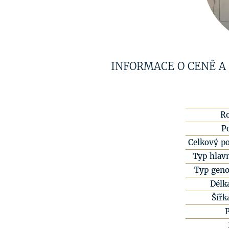
INFORMACE O CENĚ A
R
P
Celkový po
Typ hlavn
Typ geno
Délk
Šířk