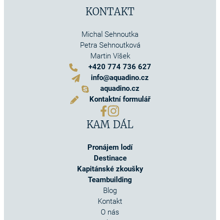
KONTAKT
Michal Sehnoutka
Petra Sehnoutková
Martin Víšek
+420 774 736 627
info@aquadino.cz
aquadino.cz
Kontaktní formulář
KAM DÁL
Pronájem lodí
Destinace
Kapitánské zkoušky
Teambuilding
Blog
Kontakt
O nás