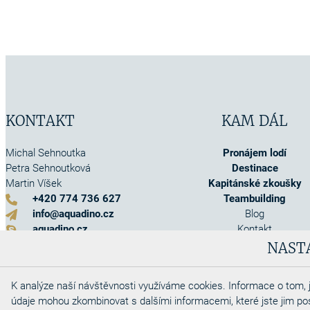
KONTAKT
KAM DÁL
Michal Sehnoutka
Pronájem lodí
Petra Sehnoutková
Destinace
Martin Víšek
Kapitánské zkoušky
+420 774 736 627
Teambuilding
info@aquadino.cz
Blog
aquadino.cz
Kontakt
Kontaktní formulář
O nás
NAST
Akce
Info o pojištění
K analýze naší návštěvnosti využíváme cookies. Informace o tom, j
Obchodní podmínky
údaje mohou zkombinovat s dalšími informacemi, které jste jim posky
Cookies