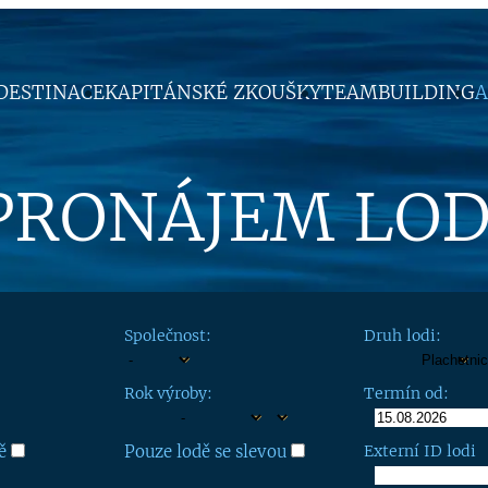
DESTINACE
KAPITÁNSKÉ ZKOUŠKY
TEAMBUILDING
A
PRONÁJEM LOD
Společnost:
Druh lodi:
Rok výroby:
Termín od:
ě
Pouze lodě se slevou
Externí ID lodi