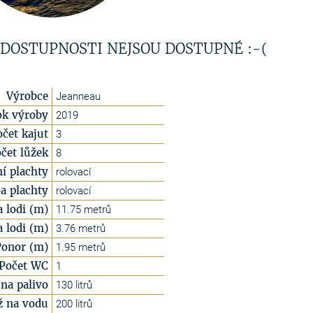
 DOSTUPNOSTI NEJSOU DOSTUPNÉ :-(
Výrobce
Jeanneau
ok výroby
2019
očet kajut
3
čet lůžek
8
í plachty
rolovací
a plachty
rolovací
a lodi (m)
11.75 metrů
a lodi (m)
3.76 metrů
Ponor (m)
1.95 metrů
Počet WC
1
na palivo
130 litrů
ž na vodu
200 litrů