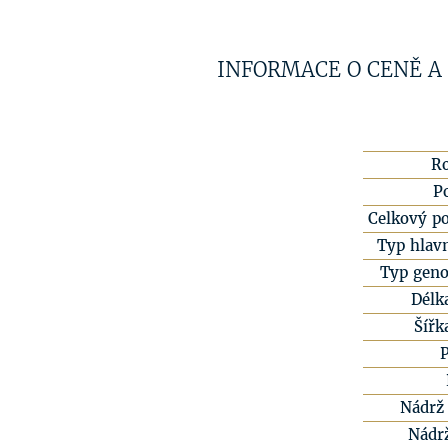
INFORMACE O CENĚ A
R
P
Celkový po
Typ hlavn
Typ geno
Délk
Šířk
Nádrž 
Nádr