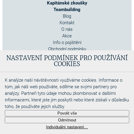
Kapitánské zkoušky
Teambuilding
Blog
Kontakt
O nás
Akce
Info o pojištění
Obchodní podmínky
Cookies
NASTAVENÍ PODMÍNEK PRO POUŽÍVÁNÍ
COOKIES
K analýze naší návštěvnosti využíváme cookies. Informace o
tom, jak náš web používáte, sdílíme se svými partnery pro
analýzy. Partneři tyto údaje mohou zkombinovat s dalšími
informacemi, které jste jim poskytli nebo které získali v důsledku
toho, že používáte jejich služby.
Copyright 2026
Povolit vše
Aquadino s.r.o
Odmítnout
Webdesigned by
Individuální nastavení…