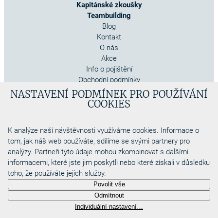
Kapitánské zkoušky
Teambuilding
Blog
Kontakt
O nás
Akce
Info o pojištění
Obchodní podmínky
Cookies
NASTAVENÍ PODMÍNEK PRO POUŽÍVÁNÍ
COOKIES
K analýze naší návštěvnosti využíváme cookies. Informace o
tom, jak náš web používáte, sdílíme se svými partnery pro
analýzy. Partneři tyto údaje mohou zkombinovat s dalšími
informacemi, které jste jim poskytli nebo které získali v důsledku
toho, že používáte jejich služby.
Copyright 2026
Povolit vše
Aquadino s.r.o
Odmítnout
Webdesigned by
Individuální nastavení…