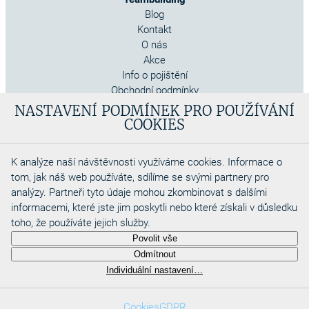
Blog
Kontakt
O nás
Akce
Info o pojištění
Obchodní podmínky
Cookies
NASTAVENÍ PODMÍNEK PRO POUŽÍVÁNÍ
COOKIES
K analýze naší návštěvnosti využíváme cookies. Informace o
tom, jak náš web používáte, sdílíme se svými partnery pro
analýzy. Partneři tyto údaje mohou zkombinovat s dalšími
informacemi, které jste jim poskytli nebo které získali v důsledku
toho, že používáte jejich služby.
Copyright 2026
Povolit vše
Aquadino s.r.o
Odmítnout
Webdesigned by
Individuální nastavení…
Cookies
GDPR