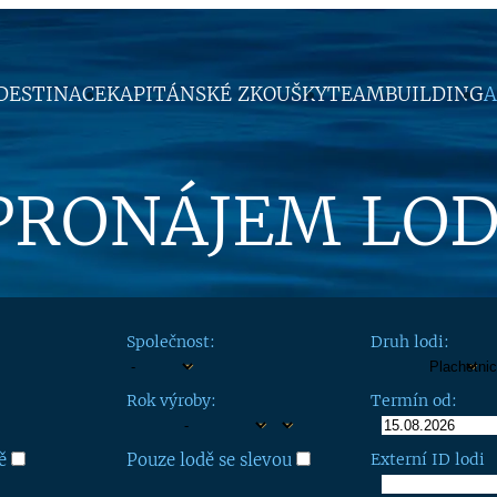
DESTINACE
KAPITÁNSKÉ ZKOUŠKY
TEAMBUILDING
A
PRONÁJEM LOD
Společnost:
Druh lodi:
Rok výroby:
Termín od:
ě
Pouze lodě se slevou
Externí ID lodi