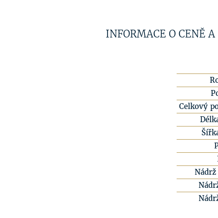
INFORMACE O CENĚ A
R
P
Celkový po
Délk
Šířk
Nádrž 
Nádr
Nádr