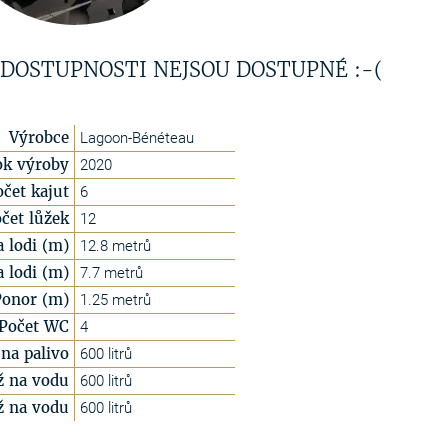
 DOSTUPNOSTI NEJSOU DOSTUPNÉ :-(
Výrobce
Lagoon-Bénéteau
ok výroby
2020
očet kajut
6
čet lůžek
12
a lodi (m)
12.8 metrů
a lodi (m)
7.7 metrů
Ponor (m)
1.25 metrů
Počet WC
4
na palivo
600 litrů
ž na vodu
600 litrů
ž na vodu
600 litrů