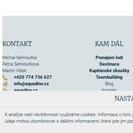
KONTAKT
KAM DÁL
Michal Sehnoutka
Pronájem lodí
Petra Sehnoutková
Destinace
Martin Víšek
Kapitánské zkoušky
+420 774 736 627
Teambuilding
info@aquadino.cz
Blog
aquadino.cz
Kontakt
Kontaktní formulář
O nás
NAST
Akce
Info o pojištění
K analýze naší návštěvnosti využíváme cookies. Informace o tom, j
Obchodní podmínky
údaje mohou zkombinovat s dalšími informacemi, které jste jim posky
Cookies