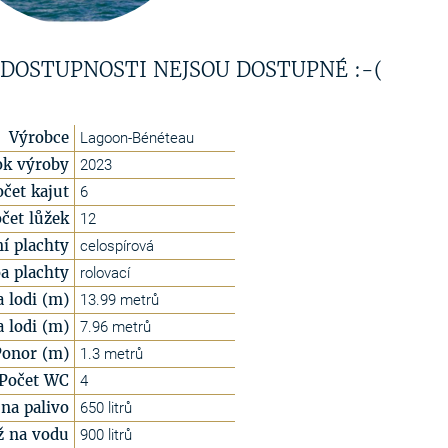
 DOSTUPNOSTI NEJSOU DOSTUPNÉ :-(
Výrobce
Lagoon-Bénéteau
ok výroby
2023
očet kajut
6
čet lůžek
12
í plachty
celospírová
a plachty
rolovací
a lodi (m)
13.99 metrů
a lodi (m)
7.96 metrů
Ponor (m)
1.3 metrů
Počet WC
4
na palivo
650 litrů
ž na vodu
900 litrů