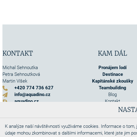
KONTAKT
KAM DÁL
Michal Sehnoutka
Pronájem lodí
Petra Sehnoutková
Destinace
Martin Víšek
Kapitánské zkoušky
+420 774 736 627
Teambuilding
info@aquadino.cz
Blog
aquadino.cz
Kontakt
Kontaktní formulář
O nás
NAST
Akce
Info o pojištění
K analýze naší návštěvnosti využíváme cookies. Informace o tom, j
Obchodní podmínky
údaje mohou zkombinovat s dalšími informacemi, které jste jim posky
Cookies