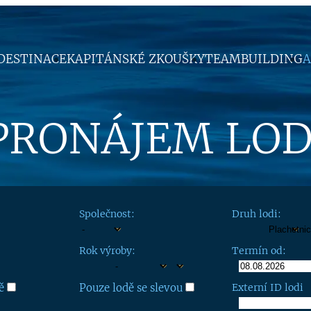
DESTINACE
KAPITÁNSKÉ ZKOUŠKY
TEAMBUILDING
A
PRONÁJEM LOD
Společnost:
Druh lodi:
Rok výroby:
Termín od:
ě
Pouze lodě se slevou
Externí ID lodi