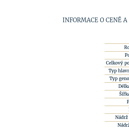
INFORMACE O CENĚ A
R
P
Celkový po
Typ hlavn
Typ geno
Délk
Šířk
Nádrž 
Nádr