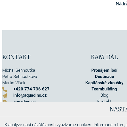
Nádr
KONTAKT
KAM DÁL
Michal Sehnoutka
Pronájem lodí
Petra Sehnoutková
Destinace
Martin Víšek
Kapitánské zkoušky
+420 774 736 627
Teambuilding
info@aquadino.cz
Blog
aquadino.cz
Kontakt
Kontaktní formulář
O nás
NAST
Akce
Info o pojištění
K analýze naší návštěvnosti využíváme cookies. Informace o tom, j
Obchodní podmínky