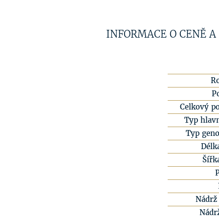
INFORMACE O CENĚ A
R
P
Celkový po
Typ hlavn
Typ geno
Délk
Šířk
Nádrž 
Nádr