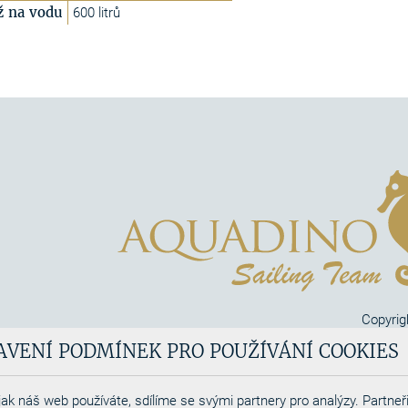
ž na vodu
600 litrů
Copyrig
Aquadi
AVENÍ PODMÍNEK PRO POUŽÍVÁNÍ COOKIES
Webdesigned by
ak náš web používáte, sdílíme se svými partnery pro analýzy. Partneři