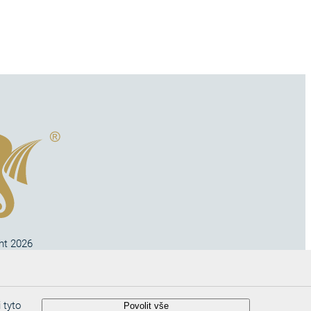
ht 2026
no s.r.o
 tyto
Povolit vše