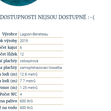
 DOSTUPNOSTI NEJSOU DOSTUPNÉ :-(
Výrobce
Lagoon-Bénéteau
ok výroby
2019
očet kajut
6
čet lůžek
12
í plachty
celospírová
a plachty
samopřehazovací kosatka
a lodi (m)
12.8 metrů
a lodi (m)
7.7 metrů
Ponor (m)
1.25 metrů
Počet WC
4
na palivo
600 litrů
ž na vodu
600 litrů