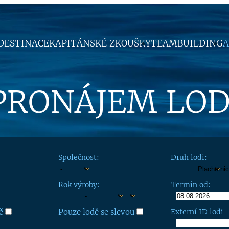
DESTINACE
KAPITÁNSKÉ ZKOUŠKY
TEAMBUILDING
A
PRONÁJEM LOD
Společnost:
Druh lodi:
Rok výroby:
Termín od:
ě
Pouze lodě se slevou
Externí ID lodi