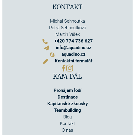
KONTAKT
Michal Sehnoutka
Petra Sehnoutková
Martin Víšek
+420 774 736 627
info@aquadino.cz
aquadino.cz
Kontaktní formulář
KAM DÁL
Pronájem lodí
Destinace
Kapitánské zkoušky
Teambuilding
Blog
Kontakt
O nás