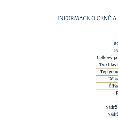
INFORMACE O CENĚ A
R
P
Celkový po
Typ hlavn
Typ geno
Délk
Šířk
Nádrž 
Nádr