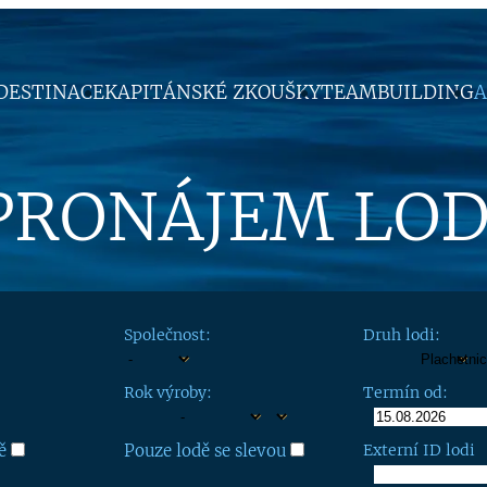
DESTINACE
KAPITÁNSKÉ ZKOUŠKY
TEAMBUILDING
A
PRONÁJEM LOD
Společnost:
Druh lodi:
Rok výroby:
Termín od:
ě
Pouze lodě se slevou
Externí ID lodi