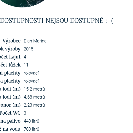
 DOSTUPNOSTI NEJSOU DOSTUPNÉ :-(
Výrobce
Elan Marine
ok výroby
2015
očet kajut
4
čet lůžek
11
í plachty
rolovací
a plachty
rolovací
a lodi (m)
15.2 metrů
a lodi (m)
4.68 metrů
Ponor (m)
2.23 metrů
Počet WC
3
na palivo
440 litrů
ž na vodu
780 litrů