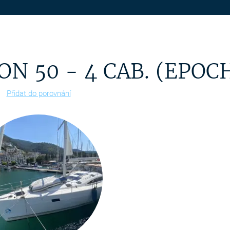
N 50 - 4 CAB. (EPOC
Přidat do porovnání