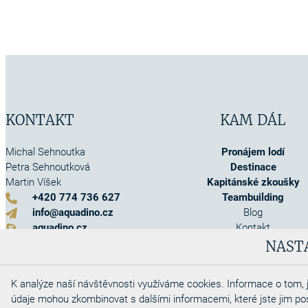
KONTAKT
KAM DÁL
Michal Sehnoutka
Pronájem lodí
Petra Sehnoutková
Destinace
Martin Víšek
Kapitánské zkoušky
+420 774 736 627
Teambuilding
info@aquadino.cz
Blog
aquadino.cz
Kontakt
Kontaktní formulář
O nás
NAST
Akce
Info o pojištění
K analýze naší návštěvnosti využíváme cookies. Informace o tom, j
Obchodní podmínky
údaje mohou zkombinovat s dalšími informacemi, které jste jim posky
Cookies