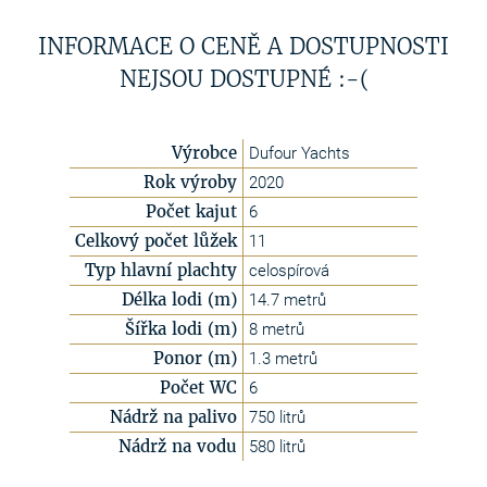
INFORMACE O CENĚ A DOSTUPNOSTI
NEJSOU DOSTUPNÉ :-(
Výrobce
Dufour Yachts
Rok výroby
2020
Počet kajut
6
Celkový počet lůžek
11
Typ hlavní plachty
celospírová
Délka lodi (m)
14.7 metrů
Šířka lodi (m)
8 metrů
Ponor (m)
1.3 metrů
Počet WC
6
Nádrž na palivo
750 litrů
Nádrž na vodu
580 litrů