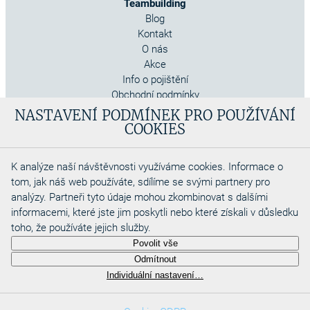
Teambuilding
Blog
Kontakt
O nás
Akce
Info o pojištění
Obchodní podmínky
Cookies
NASTAVENÍ PODMÍNEK PRO POUŽÍVÁNÍ
COOKIES
K analýze naší návštěvnosti využíváme cookies. Informace o
tom, jak náš web používáte, sdílíme se svými partnery pro
analýzy. Partneři tyto údaje mohou zkombinovat s dalšími
informacemi, které jste jim poskytli nebo které získali v důsledku
toho, že používáte jejich služby.
Copyright 2026
Povolit vše
Aquadino s.r.o
Odmítnout
Webdesigned by
Individuální nastavení…