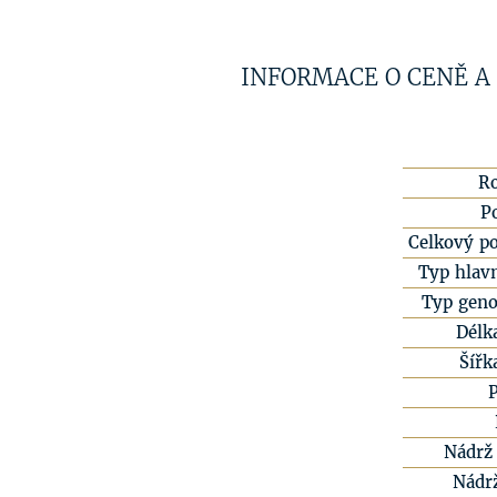
INFORMACE O CENĚ A
R
P
Celkový po
Typ hlavn
Typ geno
Délk
Šířk
Nádrž 
Nádr