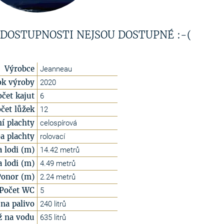
 DOSTUPNOSTI NEJSOU DOSTUPNÉ :-(
Výrobce
Jeanneau
ok výroby
2020
očet kajut
6
čet lůžek
12
í plachty
celospírová
a plachty
rolovací
a lodi (m)
14.42 metrů
a lodi (m)
4.49 metrů
Ponor (m)
2.24 metrů
Počet WC
5
na palivo
240 litrů
ž na vodu
635 litrů