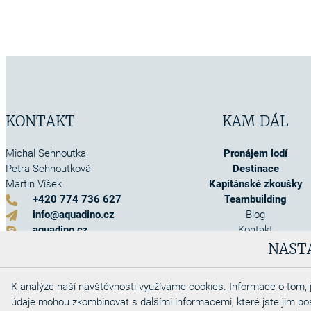
KONTAKT
KAM DÁL
Michal Sehnoutka
Pronájem lodí
Petra Sehnoutková
Destinace
Martin Víšek
Kapitánské zkoušky
+420 774 736 627
Teambuilding
info@aquadino.cz
Blog
aquadino.cz
Kontakt
Kontaktní formulář
O nás
NAST
Akce
Info o pojištění
K analýze naší návštěvnosti využíváme cookies. Informace o tom, j
Obchodní podmínky
údaje mohou zkombinovat s dalšími informacemi, které jste jim posky
Cookies