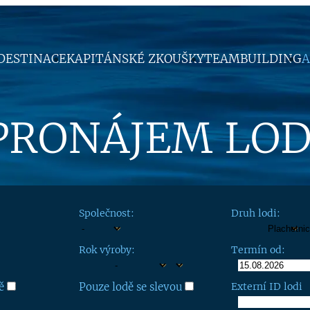
DESTINACE
KAPITÁNSKÉ ZKOUŠKY
TEAMBUILDING
A
PRONÁJEM LOD
Společnost:
Druh lodi:
Rok výroby:
Termín od:
ě
Pouze lodě se slevou
Externí ID lodi