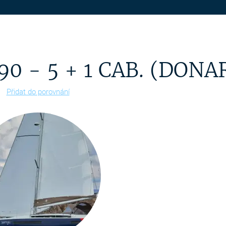
0 - 5 + 1 CAB. (DONA
Přidat do porovnání