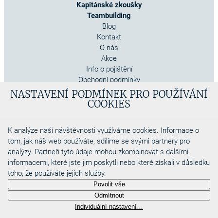
Kapitánské zkoušky
Teambuilding
Blog
Kontakt
O nás
Akce
Info o pojištění
Obchodní podmínky
Cookies
NASTAVENÍ PODMÍNEK PRO POUŽÍVÁNÍ
COOKIES
K analýze naší návštěvnosti využíváme cookies. Informace o
tom, jak náš web používáte, sdílíme se svými partnery pro
analýzy. Partneři tyto údaje mohou zkombinovat s dalšími
informacemi, které jste jim poskytli nebo které získali v důsledku
toho, že používáte jejich služby.
Copyright 2026
Povolit vše
Aquadino s.r.o
Odmítnout
Webdesigned by
Individuální nastavení…