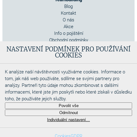
Blog
Kontakt
O nás
Akce
Info o pojištění
Obchodní podmínky
Cookies
NASTAVENÍ PODMÍNEK PRO POUŽÍVÁNÍ
COOKIES
K analýze naší návštěvnosti využíváme cookies. Informace o
tom, jak náš web používáte, sdílíme se svými partnery pro
analýzy. Partneři tyto údaje mohou zkombinovat s dalšími
informacemi, které jste jim poskytli nebo které získali v důsledku
toho, že používáte jejich služby.
Copyright 2026
Povolit vše
Aquadino s.r.o
Odmítnout
Webdesigned by
Individuální nastavení…
Cookies
GDPR