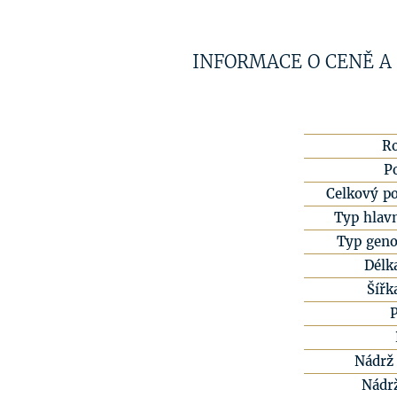
INFORMACE O CENĚ A
R
P
Celkový po
Typ hlavn
Typ geno
Délk
Šířk
Nádrž 
Nádr