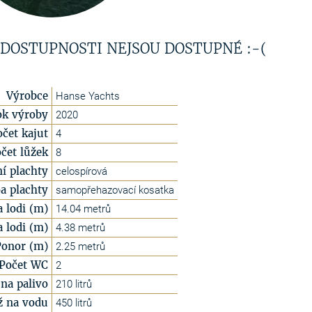
 DOSTUPNOSTI NEJSOU DOSTUPNÉ :-(
Výrobce
Hanse Yachts
ok výroby
2020
očet kajut
4
čet lůžek
8
í plachty
celospírová
a plachty
samopřehazovací kosatka
a lodi (m)
14.04 metrů
a lodi (m)
4.38 metrů
Ponor (m)
2.25 metrů
Počet WC
2
na palivo
210 litrů
ž na vodu
450 litrů