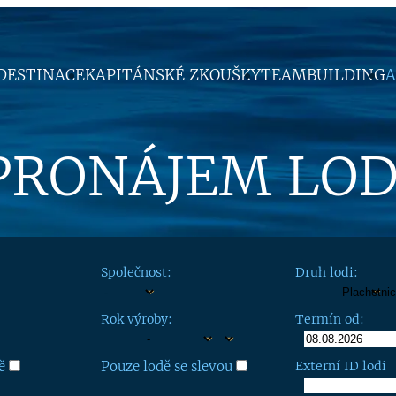
DESTINACE
KAPITÁNSKÉ ZKOUŠKY
TEAMBUILDING
A
PRONÁJEM LOD
Společnost:
Druh lodi:
Rok výroby:
Termín od:
ě
Pouze lodě se slevou
Externí ID lodi