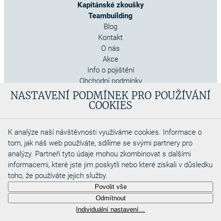
Kapitánské zkoušky
Teambuilding
Blog
Kontakt
O nás
Akce
Info o pojištění
Obchodní podmínky
Cookies
NASTAVENÍ PODMÍNEK PRO POUŽÍVÁNÍ
COOKIES
K analýze naší návštěvnosti využíváme cookies. Informace o
tom, jak náš web používáte, sdílíme se svými partnery pro
analýzy. Partneři tyto údaje mohou zkombinovat s dalšími
informacemi, které jste jim poskytli nebo které získali v důsledku
toho, že používáte jejich služby.
Copyright 2026
Povolit vše
Aquadino s.r.o
Odmítnout
Webdesigned by
Individuální nastavení…