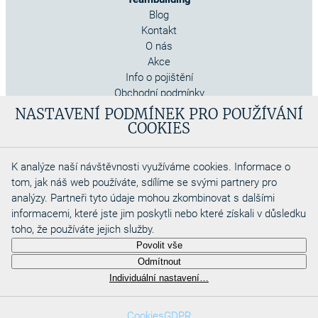
Blog
Kontakt
O nás
Akce
Info o pojištění
Obchodní podmínky
Cookies
NASTAVENÍ PODMÍNEK PRO POUŽÍVÁNÍ
COOKIES
K analýze naší návštěvnosti využíváme cookies. Informace o
tom, jak náš web používáte, sdílíme se svými partnery pro
analýzy. Partneři tyto údaje mohou zkombinovat s dalšími
informacemi, které jste jim poskytli nebo které získali v důsledku
toho, že používáte jejich služby.
Copyright 2026
Povolit vše
Aquadino s.r.o
Odmítnout
Webdesigned by
Individuální nastavení…
Cookies
GDPR