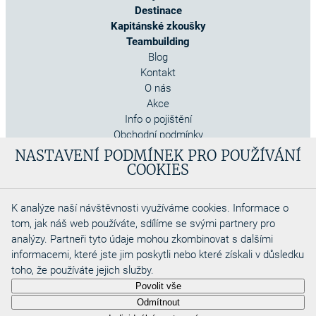
Destinace
Kapitánské zkoušky
Teambuilding
Blog
Kontakt
O nás
Akce
Info o pojištění
Obchodní podmínky
Cookies
NASTAVENÍ PODMÍNEK PRO POUŽÍVÁNÍ
COOKIES
K analýze naší návštěvnosti využíváme cookies. Informace o
tom, jak náš web používáte, sdílíme se svými partnery pro
analýzy. Partneři tyto údaje mohou zkombinovat s dalšími
informacemi, které jste jim poskytli nebo které získali v důsledku
toho, že používáte jejich služby.
Copyright 2026
Povolit vše
Aquadino s.r.o
Odmítnout
Webdesigned by