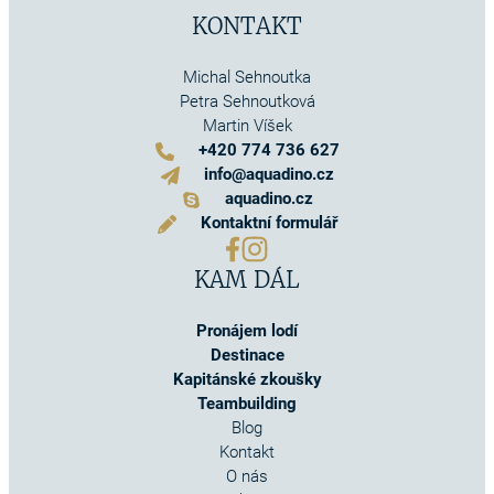
KONTAKT
Michal Sehnoutka
Petra Sehnoutková
Martin Víšek
+420 774 736 627
info@aquadino.cz
aquadino.cz
Kontaktní formulář
KAM DÁL
Pronájem lodí
Destinace
Kapitánské zkoušky
Teambuilding
Blog
Kontakt
O nás