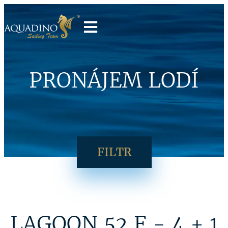
PRONÁJEM LODÍ
FILTR
LAGOON 52 F - 4 + 1