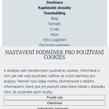
Destinace
Kapitánské zkoušky
Teambuilding
Blog
Kontakt
O nás
Akce
Info o pojištění
Obchodní podmínky
Cookies
NASTAVENÍ PODMÍNEK PRO POUŽÍVÁNÍ
COOKIES
K analýze naší návštěvnosti využíváme cookies. Informace o
tom, jak náš web používáte, sdílíme se svými partnery pro
analýzy. Partneři tyto údaje mohou zkombinovat s dalšími
informacemi, které jste jim poskytli nebo které získali v důsledku
toho, že používáte jejich služby.
Copyright 2026
Povolit vše
Aquadino s.r.o
Odmítnout
Webdesigned by
Individuální nastavení…