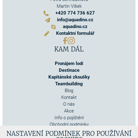
Martin Víšek
+420 774 736 627
info@aquadino.cz
aquadino.cz
Kontaktní formulář
KAM DÁL
Pronájem lodí
Destinace
Kapitánské zkoušky
Teambuilding
Blog
Kontakt
O nás
Akce
Info o pojištění
Obchodní podmínky
Cookies
NASTAVENÍ PODMÍNEK PRO POUŽÍVÁNÍ