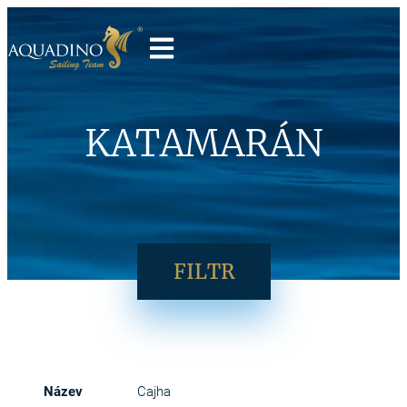
KATAMARÁN
FILTR
Cajha