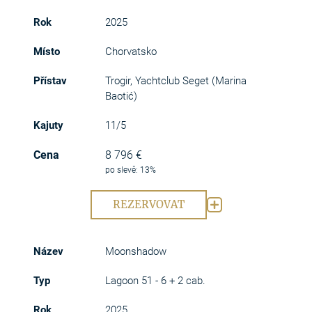
2025
Chorvatsko
Trogir, Yachtclub Seget (Marina
Baotić)
11/5
8 796 €
po slevě: 13%
REZERVOVAT
Moonshadow
Lagoon 51 - 6 + 2 cab.
2025