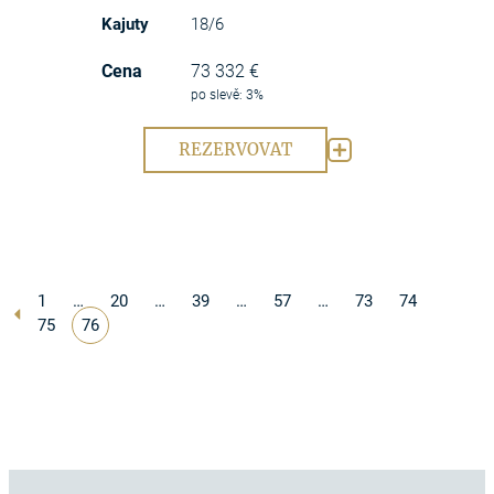
18/6
73 332 €
po slevě: 3%
REZERVOVAT
1
…
20
…
39
…
57
…
73
74
75
76