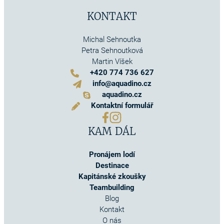
KONTAKT
Michal Sehnoutka
Petra Sehnoutková
Martin Víšek
+420 774 736 627
info@aquadino.cz
aquadino.cz
Kontaktní formulář
KAM DÁL
Pronájem lodí
Destinace
Kapitánské zkoušky
Teambuilding
Blog
Kontakt
O nás