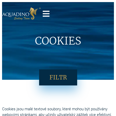
COOKIES
FILTR
Cookies jsou malé textové soubory, které mohou být používány
webovými stránkami, aby učinily uživatelský zážitek více efektivní.