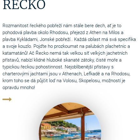
ŘECKO
Rozmanitost řeckého pobřeží nám stále bere dech, ať je to
pohodová plavba okolo Rhodosu, přejezd z Athen na Milos a
plavba Kykládami, Jonské pobřeží.. Každá oblast má svá specifika
a svoje kouzlo. Pojďte ho prozkoumat na palubách plachetnic a
katamatánů! Ač Řecko nemá tak velkou síť velkých jachetních
přístavů, nabízí klidné hluboké skanaté zátoky, čisté moře a
typickou řeckou pohostinnost. Nejoblíbenější přístavy s
charterovými jachtami jsou v Athenach, Lefkadě a na Rhodosu,
krom toho se dá půjčit loď na Volosu, Skopelosu, možností je
opravdu mnoho!