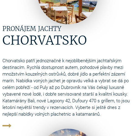
PRONÁJEM JACHTY
CHORVATSKO
Chorvatsko patří jednoznačně k nejoblíbenějším jachtařským
destinacím. Rychlá dostupnost autem, pohodové plavby mezi
množstvím kouzelných ostrůvků, dobré jídlo a perfektní zázemí
marín. Nabídka voných jachet je opravdu velká a vybrat se dá po
celém pobřeží - od Puly až po Dubrovník na Vás čekají luxusně
vybavené nové lodě, i dobře servisované starší a kvalitní kousky.
Katamárány Bali, nové Lagoony 42, Dufoury 470 s grillem, to jsou
letošní největší trendy v rezervacích. Vyberte si ještě dnes z
nejlepší nabídky volných plachetnic a katamaránů.