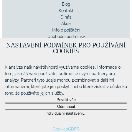
Blog
Kontakt
O nás
Akce
Info o pojištění
Obchodní podmínky
Cookies
NASTAVENÍ PODMÍNEK PRO POUŽÍVÁNÍ
COOKIES
K analýze naší návštěvnosti využíváme cookies. Informace o
tom, jak náš web používáte, sdílíme se svými partnery pro
analýzy. Partneři tyto údaje mohou zkombinovat s dalšími
informacemi, které jste jim poskytli nebo které získali v důsledku
toho, že používáte jejich služby.
Copyright 2026
Povolit vše
Aquadino s.r.o
Odmítnout
Webdesigned by
Individuální nastavení…
Cookies
GDPR